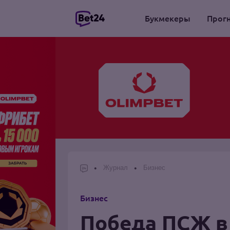
Букмекеры
Прог
Журнал
Бизнес
Бизнес
Победа ПСЖ в