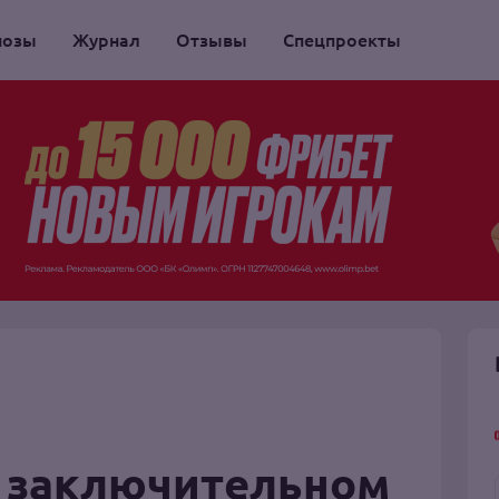
нозы
Журнал
Отзывы
Спецпроекты
 заключительном