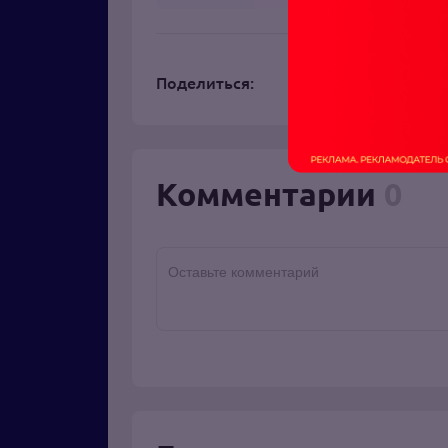
Поделиться:
Комментарии
0
Оставьте комментарий