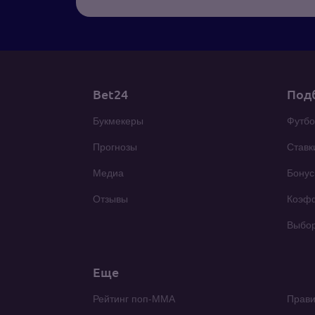
Bet24
Под
Букмекеры
Футбо
Прогнозы
Ставк
Медиа
Бону
Отзывы
Коэф
Выбор
Еще
Рейтинг поп-ММА
Прави