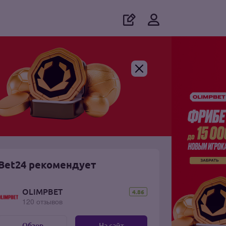
Bet24 рекомендует
OLIMPBET
4.86
120 отзывов
Обзор
На сайт