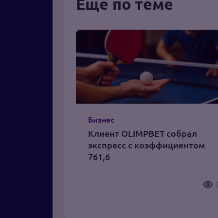
Еще по теме
Бизнес
Клиент OLIMPBET собрал
экспресс с коэффициентом
761,6