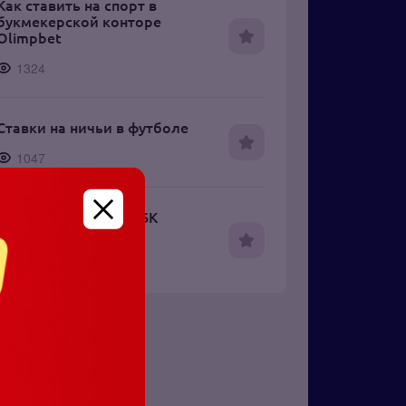
Как ставить на спорт в
букмекерской конторе
Olimpbet
1324
Ставки на ничьи в футболе
1047
Как пополнить счет БК
Тенниси
732