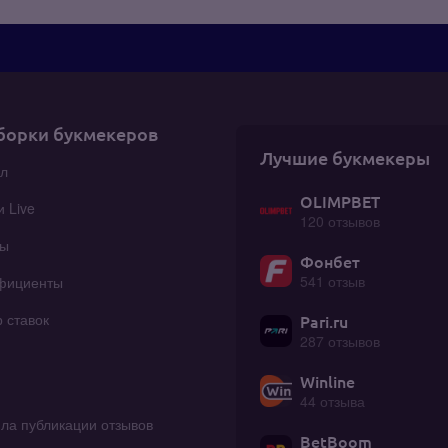
борки букмекеров
Лучшие букмекеры
л
OLIMPBET
и Live
120 отзывов
сы
Фонбет
541 отзыв
фициенты
 ставок
Pari.ru
287 отзывов
Winline
44 отзыва
ла публикации отзывов
BetBoom