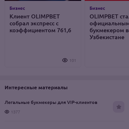
Бизнес
Бизнес
Клиент OLIMPBET
OLIMPBET ст
собрал экспресс с
официальны
коэффициентом 761,6
букмекером в
Узбекистане
101
Интересные материалы
Легальные букмекеры для VIP-клиентов
1377