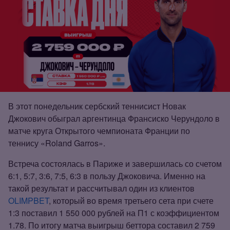
В этот понедельник сербский теннисист Новак
Джокович обыграл аргентинца Франсиско Черундоло в
матче круга Открытого чемпионата Франции по
теннису «Roland Garros».
Встреча состоялась в Париже и завершилась со счетом
6:1, 5:7, 3:6, 7:5, 6:3 в пользу Джоковича. Именно на
такой результат и рассчитывал один из клиентов
OLIMPBET
, который во время третьего сета при счете
1:3 поставил 1 550 000 рублей на П1 с коэффициентом
1.78. По итогу матча выигрыш беттора составил 2 759