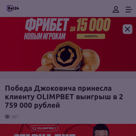
Победа Джоковича принесла
клиенту OLIMPBET выигрыш в 2
759 000 рублей
397