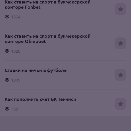
Как ставить на спорт в букмекерской
конторе Fonbet
1364
Как ставить на спорт в букмекерской
конторе Olimpbet
1328
Ставки на ничьи в футболе
1049
Как пополнить счет БК Тенниси
735