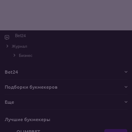
Bet24
Журнал
Бизнес
Bet24
Подборки букмекеров
Еще
Лучшие букмекеры
OLIMPBET