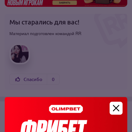
Мы старались для вас!
Материал подготовлен командой RR
Спасибо
0
Поделиться: