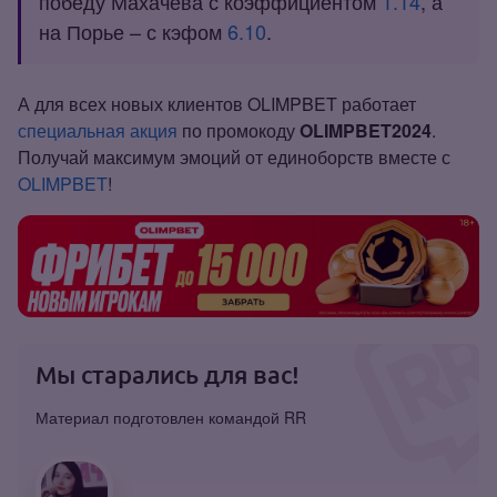
победу Махачева с коэффициентом
1.14
, а
на Порье – с кэфом
6.10
.
А для всех новых клиентов OLIMPBET работает
специальная акция
по промокоду
OLIMPBET2024
.
Получай максимум эмоций от единоборств вместе с
OLIMPBET
!
Мы старались для вас!
Материал подготовлен командой RR