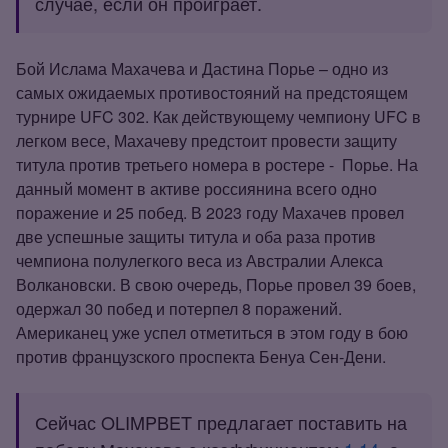
случае, если он проиграет.
Бой Ислама Махачева и Дастина Порье – одно из
самых ожидаемых противостояний на предстоящем
турнире UFC 302. Как действующему чемпиону UFC в
легком весе, Махачеву предстоит провести защиту
титула против третьего номера в ростере -
Порье. На
данный момент в активе россиянина всего одно
поражение и 25 побед. В 2023 году Махачев провел
две успешные защиты титула и оба раза против
чемпиона полулегкого веса из Австралии Алекса
Волкановски. В свою очередь, Порье провел 39 боев,
одержал 30 побед и потерпел 8 поражений.
Американец уже успел отметиться в этом году в бою
против французского проспекта Бенуа Сен‑Дени.
Сейчас OLIMPBET предлагает поставить на