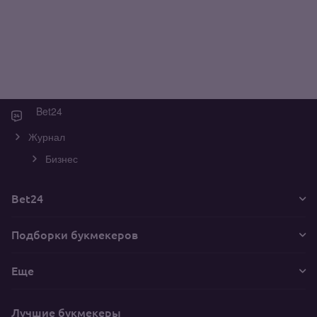
Bet24
Журнал
Бизнес
Bet24
Подборки букмекеров
Еще
Лучшие букмекеры