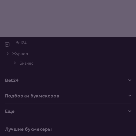
Bet24
Журнал
Бизнес
Bet24
Подборки букмекеров
Еще
Лучшие букмекеры