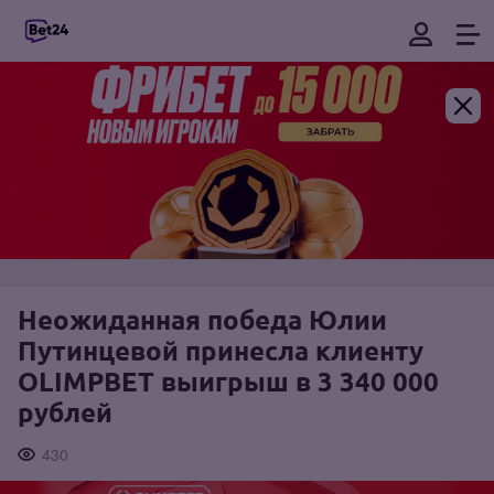
Неожиданная победа Юлии
Путинцевой принесла клиенту
OLIMPBET выигрыш в 3 340 000
рублей
430