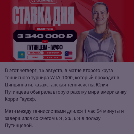
В этот четверг, 15 августа, в матче второго круга
теннисного турнира WTA‑1000, который проходит в
Цинциннати, казахстанская теннисистка Юлия
Путинцева обыграла вторую ракетку мира американку
Корри Гауфф.
Матч между теннисистками длился 1 час 54 минуты и
завершился со счетом 6:4, 2:6, 6:4 в пользу
Путинцевой.