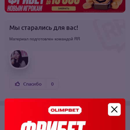
Мы старались для вас!
Материал подготовлен командой RR
Спасибо
0
Поделиться: