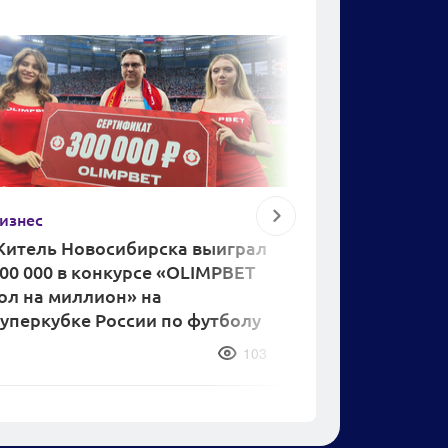
изнес
Бизнес
итель Новосибирска выиграл
Клиент выиг
00 000 в конкурсе «OLIMPBET
000 рублей 
ол на миллион» на
Суперкубка
уперкубке России по футболу
103