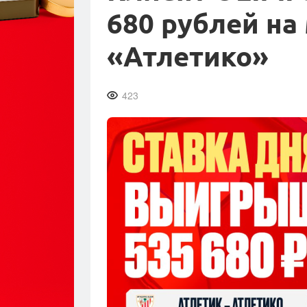
680 рублей на
«Атлетико»
423