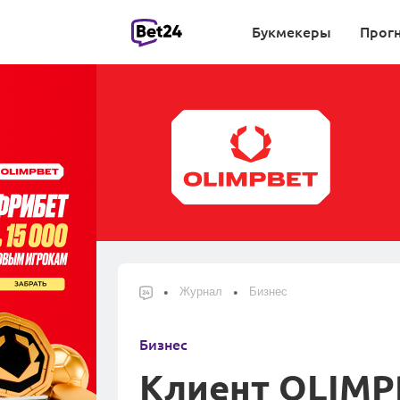
Букмекеры
Прог
Журнал
Бизнес
Бизнес
Клиент OLIMP