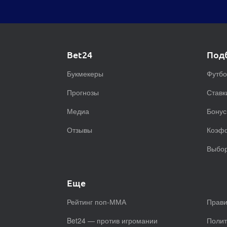
Bet24
Под
Букмекеры
Футбо
Прогнозы
Ставк
Медиа
Бону
Отзывы
Коэф
Выбор
Еще
Рейтинг поп-ММА
Прави
Bet24 — против игромании
Полит