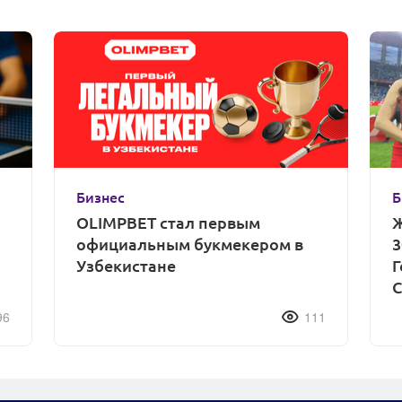
Бизнес
Б
OLIMPBET стал первым
Ж
официальным букмекером в
3
Узбекистане
Г
С
96
111