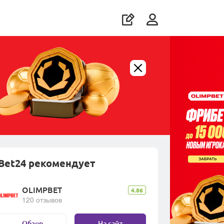
Bet24 рекомендует
OLIMPBET
4.86
120 отзывов
Обзор
На сайт