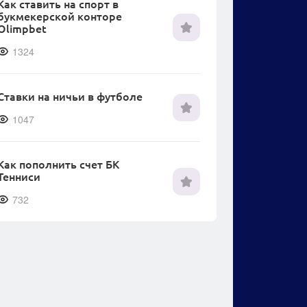
Как ставить на спорт в
букмекерской конторе
Olimpbet
1324
Ставки на ничьи в футболе
1047
Как пополнить счет БК
Тенниси
732