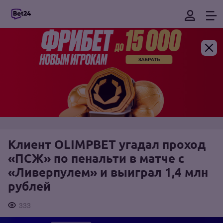
Клиент OLIMPBET угадал проход
«ПСЖ» по пенальти в матче с
«Ливерпулем» и выиграл 1,4 млн
рублей
333