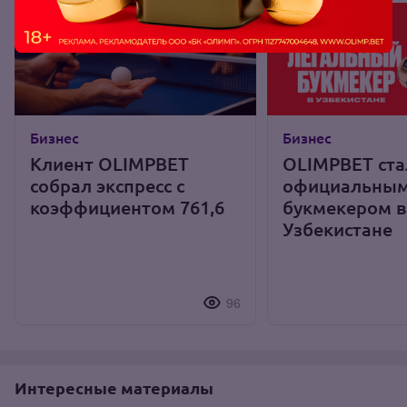
Бизнес
Бизнес
Клиент OLIMPBET
OLIMPBET ст
собрал экспресс с
официальны
коэффициентом 761,6
букмекером в
Узбекистане
96
Интересные материалы