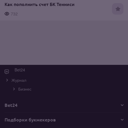
Как пополнить счет БК Тенниси
732
Bet24
Журнал
Бизнес
Bet24
Подборки букмекеров