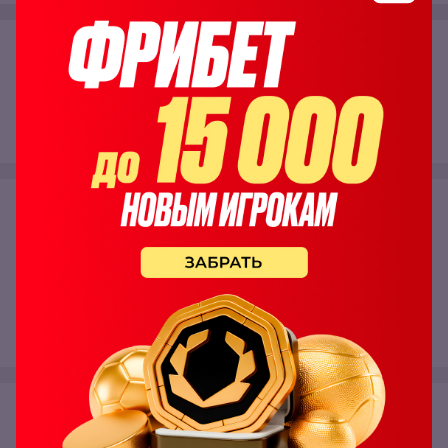
Поделиться:
Комментарии
0
Оставьте комментарий
Еще по теме