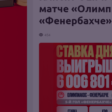
матче «Олимп
«Фенербахче»
454