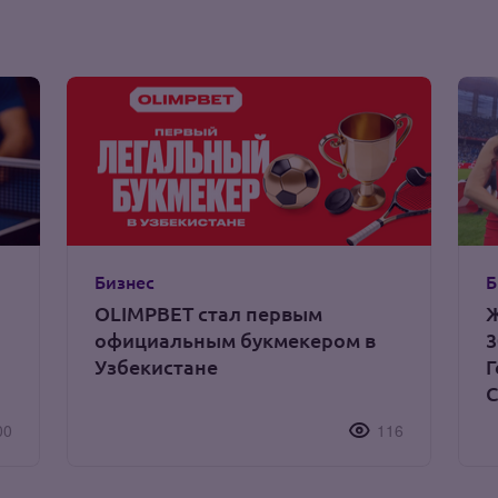
Бизнес
Б
OLIMPBET стал первым
Ж
официальным букмекером в
3
Узбекистане
Г
С
00
116