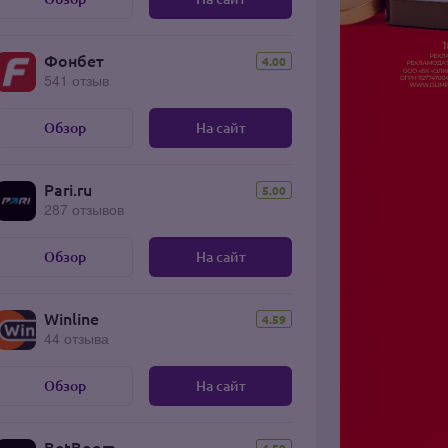
Фонбет
4.00
541 отзыв
Обзор
На сайт
Pari.ru
5.00
287 отзывов
Обзор
На сайт
Winline
4.59
44 отзыва
Обзор
На сайт
BetBoom