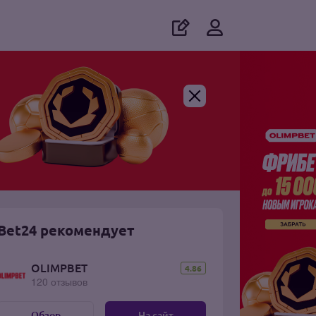
Bet24 рекомендует
OLIMPBET
4.86
120 отзывов
Обзор
На сайт