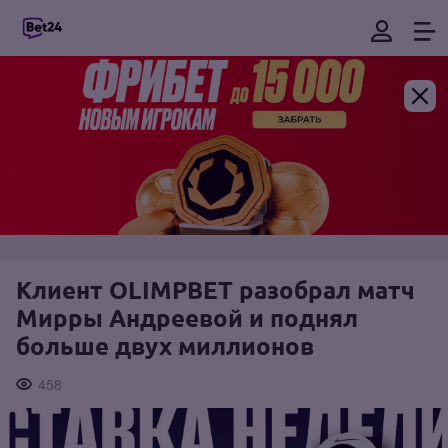
Клиент OLIMPBET разобрал матч
Мирры Андреевой и поднял
больше двух миллионов
458