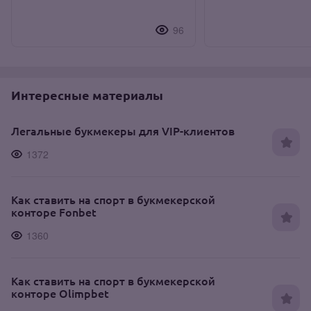
96
Интересные материалы
Легальные букмекеры для VIP-клиентов
1372
Как ставить на спорт в букмекерской
конторе Fonbet
1360
Как ставить на спорт в букмекерской
конторе Olimpbet