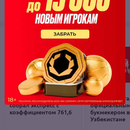
Еще по теме
Бизнес
Бизнес
Клиент OLIMPBET
OLIMPBET ст
собрал экспресс с
официальны
коэффициентом 761,6
букмекером в
Узбекистане