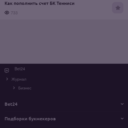
Как пополнить счет БК Тенниси
733
Bet24
Журнал
Бизнес
Bet24
Подборки букмекеров