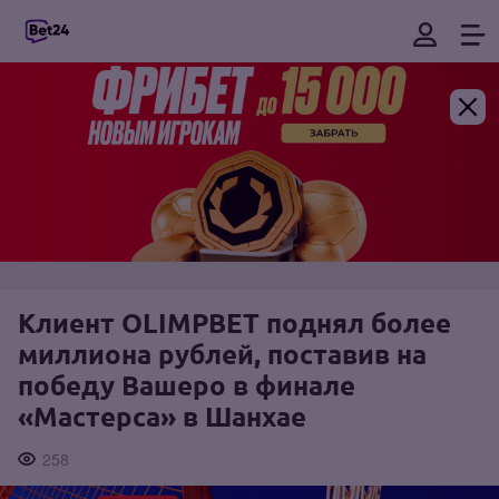
Клиент OLIMPBET поднял более
миллиона рублей, поставив на
победу Вашеро в финале
«Мастерса» в Шанхае
258