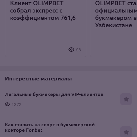
Клиент OLIMPBET
OLIMPBET ст
собрал экспресс с
официальны
коэффициентом 761,6
букмекером в
Узбекистане
98
Интересные материалы
Легальные букмекеры для VIP-клиентов
1372
Как ставить на спорт в букмекерской
конторе Fonbet