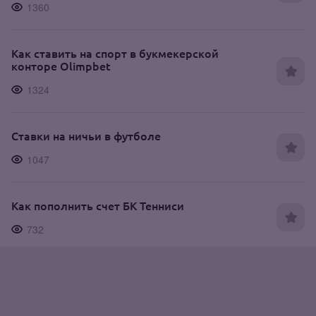
1360
Как ставить на спорт в букмекерской
конторе Olimpbet
1324
Ставки на ничьи в футболе
1047
Как пополнить счет БК Тенниси
732