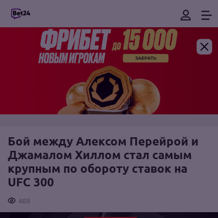
Бой между Алексом Перейрой и
Джамалом Хиллом стал самым
крупным по обороту ставок на
UFC 300
469