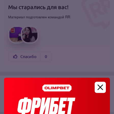
Мы старались для вас!
Материал подготовлен командой RR
Спасибо
0
Поделиться: