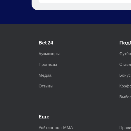
Bet24
Под
Букмекеры
Футбо
Прогнозы
Ставк
Медиа
Бону
Отзывы
Коэф
Выбор
Еще
Рейтинг поп-ММА
Прави