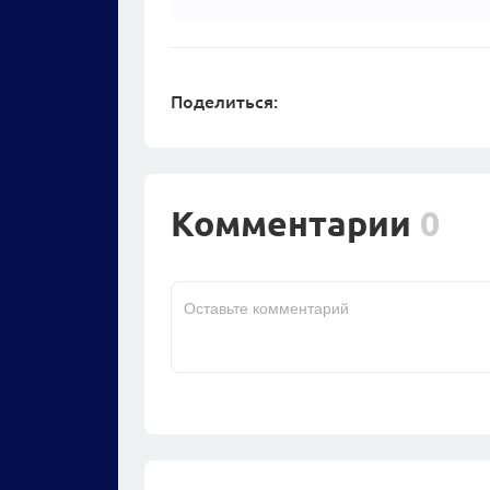
Поделиться:
Комментарии
0
Оставьте комментарий