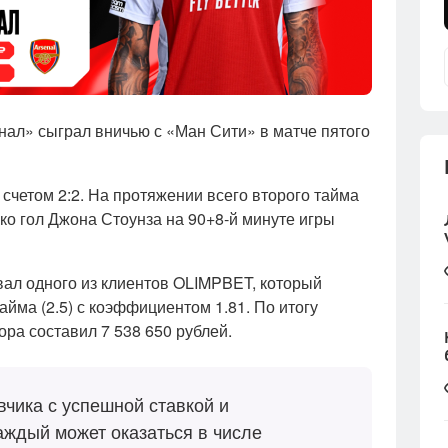
енал» сыграл вничью с «Ман Сити» в матче пятого
счетом 2:2. На протяжении всего второго тайма
ко гол Джона Стоунза на 90+8‑й минуте игры
вал одного из клиентов OLIMPBET, который
тайма (2.5) с коэффициентом 1.81. По итогу
ра составил 7 538 650 рублей.
вчика с успешной ставкой и
ждый может оказаться в числе