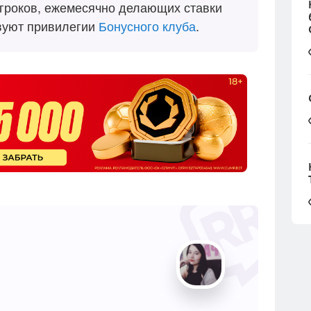
игроков, ежемесячно делающих ставки
твуют привилегии
Бонусного клуба
.