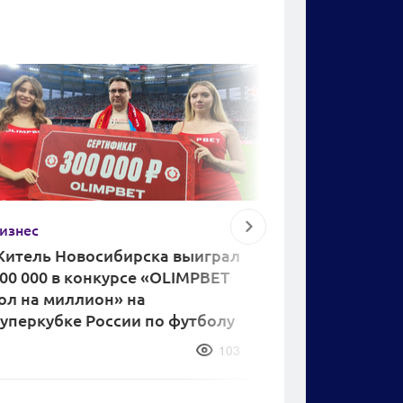
изнес
Бизнес
итель Новосибирска выиграл
Клиент выиг
00 000 в конкурсе «OLIMPBET
000 рублей 
ол на миллион» на
Суперкубка
уперкубке России по футболу
103