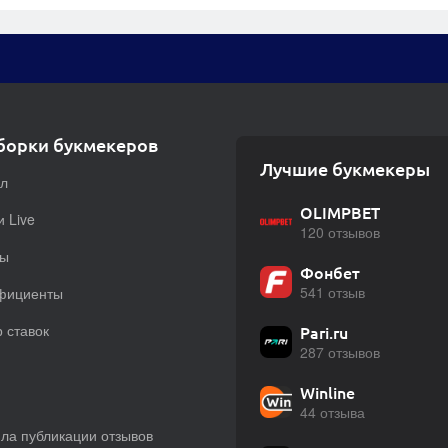
борки букмекеров
Лучшие букмекеры
л
OLIMPBET
и Live
120 отзывов
сы
Фонбет
541 отзыв
фициенты
 ставок
Pari.ru
287 отзывов
Winline
44 отзыва
ла публикации отзывов