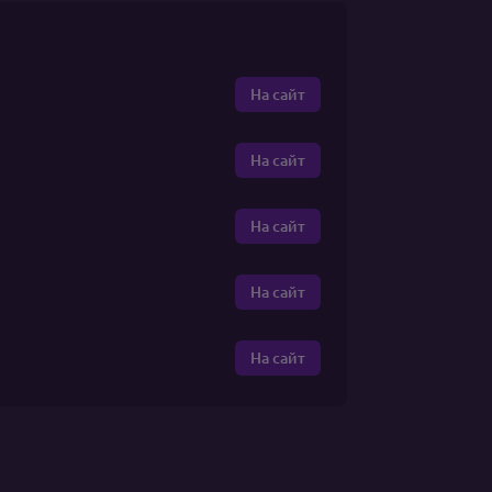
На сайт
На сайт
На сайт
На сайт
На сайт