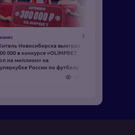
изнес
Бизнес
итель Новосибирска выиграл
Клиент выиг
00 000 в конкурсе «OLIMPBET
000 рублей 
ол на миллион» на
Суперкубка
уперкубке России по футболу
107