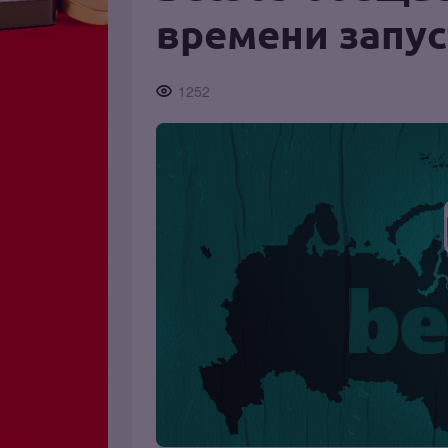
времени запус
1252