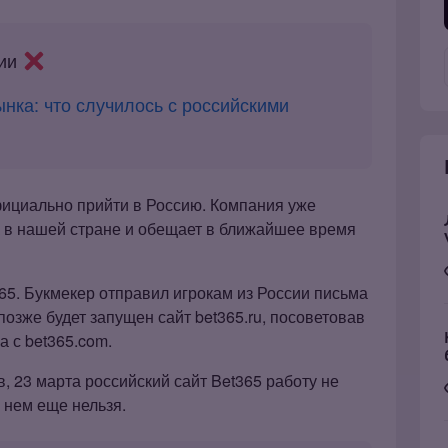
ии
нка: что случилось с российскими
фициально прийти в Россию. Компания уже
 в нашей стране и обещает в ближайшее время
65. Букмекер отправил игрокам из России письма
позже будет запущен сайт bet365.ru, посоветовав
а с bet365.com.
, 23 марта российский сайт Bet365 работу не
 нем еще нельзя.