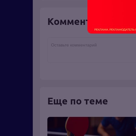
Комментарии
0
Оставьте комментарий
Еще по теме