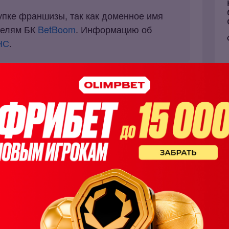
купке франшизы, так как доменное имя
телям БК
BetBoom
. Информацию об
НС
.