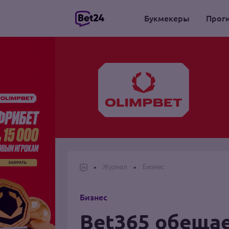
Букмекеры
Прог
Журнал
Бизнес
Бизнес
Bet365 обещае