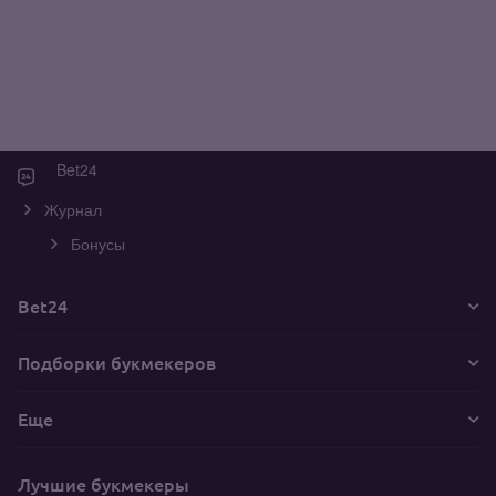
Bet24
Журнал
Бонусы
Bet24
Подборки букмекеров
Еще
Лучшие букмекеры