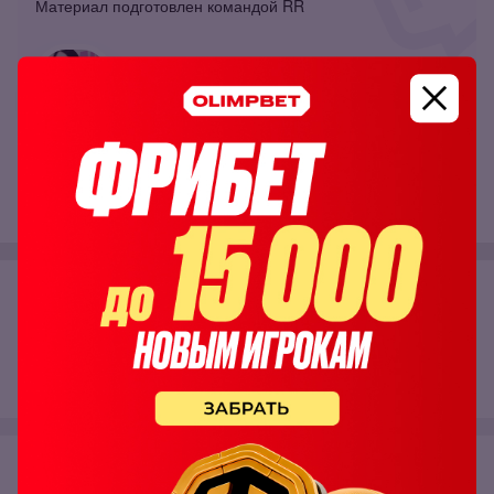
Материал подготовлен командой RR
Спасибо
0
Поделиться:
Комментарии
0