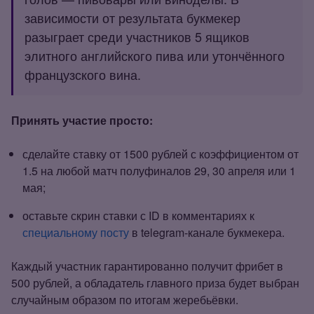
зависимости от результата букмекер
разыграет среди участников 5 ящиков
элитного английского пива или утончённого
французского вина.
Принять участие просто:
сделайте ставку от 1500 рублей с коэффициентом от
1.5 на любой матч полуфиналов 29, 30 апреля или 1
мая;
оставьте скрин ставки с ID в комментариях к
специальному посту
в telegram‑канале букмекера.
Каждый участник гарантированно получит фрибет в
500 рублей, а обладатель главного приза будет выбран
случайным образом по итогам жеребьёвки.