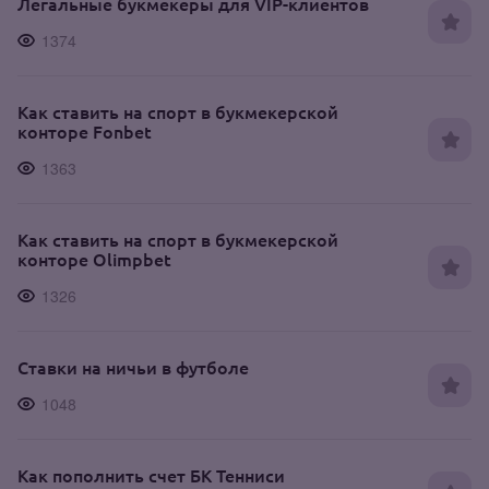
Легальные букмекеры для VIP-клиентов
1374
Как ставить на спорт в букмекерской
конторе Fonbet
1363
Как ставить на спорт в букмекерской
конторе Olimpbet
1326
Ставки на ничьи в футболе
1048
Как пополнить счет БК Тенниси