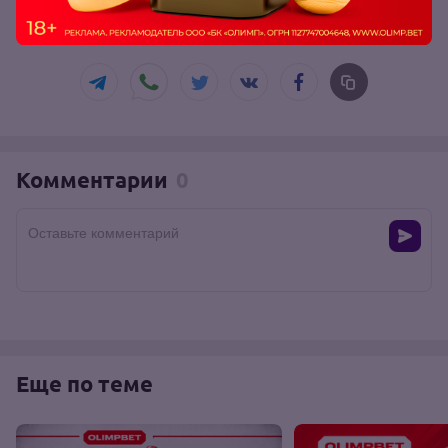
Поделиться:
Комментарии
0
Оставьте комментарий
Еще по теме