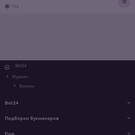
733
Bet24
Журнал
Бонусы
Bet24
Подборки букмекеров
Еще