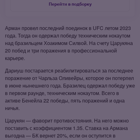
Перейти в подборку
Арман провел последний поединок в UFC летом 2023
года. Тогда он одержал победу техническим нокаутом
над бразильцем Хоакимом Силвой. На счету Царукяна
20 побед и три поражения в профессиональной
карьере.
Дариуш постарается реабилитироваться за последнее
поражение от Чарльза Оливейры, которое он потерпел
в июне нынешнего года. Бразилец одержал победу уже
в первом раунде, техническим нокаутом. Всего в
активе Бенейла 22 победы, пять поражений и одна
ничья.
Царукян — фаворит противостояния. На него можно
поставить с коэффициентом 1.35. Ставка на Армана
выгодна — БК вернет 20%, если он оступится в