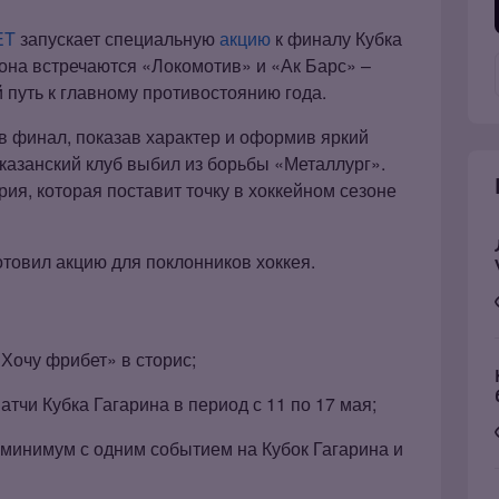
ET
запускает специальную
акцию
к финалу Кубка
она встречаются «Локомотив» и «Ак Барс» –
путь к главному противостоянию года.
 финал, показав характер и оформив яркий
 казанский клуб выбил из борьбы «Металлург».
ия, которая поставит точку в хоккейном сезоне
товил акцию для поклонников хоккея.
«Хочу фрибет» в сторис;
матчи Кубка Гагарина в период с 11 по 17 мая;
минимум с одним событием на Кубок Гагарина и