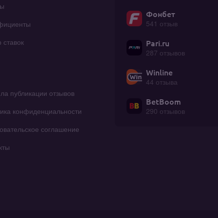
сы
Фонбет
541 отзыв
фициенты
 ставок
Pari.ru
287 отзывов
Winline
44 отзыва
ла публикации отзывов
BetBoom
ика конфиденциальности
290 отзывов
овательское соглашение
кты