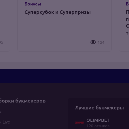
Бонусы
Б
Суперкубок и Суперпризы
П
п
O
т
95
124
борки букмекеров
Лучшие букмекеры
л
OLIMPBET
и Live
120 отзывов