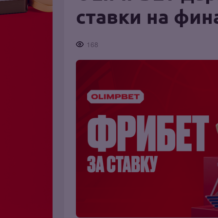
ставки на фин
168