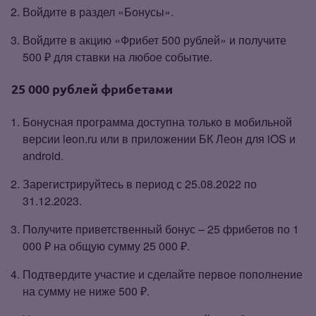
Войдите в раздел «Бонусы».
Войдите в акцию «Фрибет 500 рублей» и получите
500 ₽ для ставки на любое событие.
25 000 рублей фрибетами
Бонусная программа доступна только в мобильной
версии leon.ru или в приложении БК Леон для iOS и
android.
Зарегистрируйтесь в период с 25.08.2022 по
31.12.2023.
Получите приветственный бонус – 25 фрибетов по 1
000 ₽ на общую сумму 25 000 ₽.
Подтвердите участие и сделайте первое пополнение
на сумму не ниже 500 ₽.