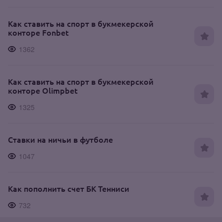
Как ставить на спорт в букмекерской
конторе Fonbet
1362
Как ставить на спорт в букмекерской
конторе Olimpbet
1325
Ставки на ничьи в футболе
1047
Как пополнить счет БК Тенниси
732