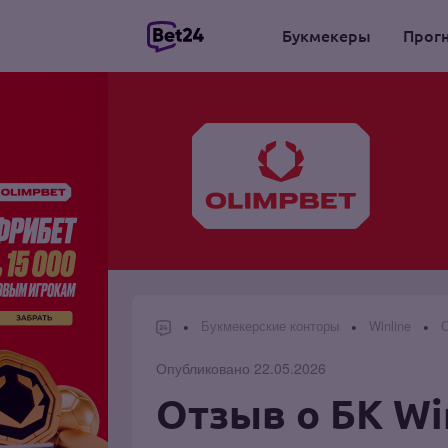
Букмекеры
Прог
Букмекерские конторы
Winline
Опубликовано
22.05.2026
Отзыв о БК Wi