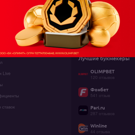
борки букмекеров
Лучшие букмекеры
л
OLIMPBET
и Live
120 отзывов
сы
Фонбет
541 отзыв
фициенты
 ставок
Pari.ru
287 отзывов
Winline
44 отзыва