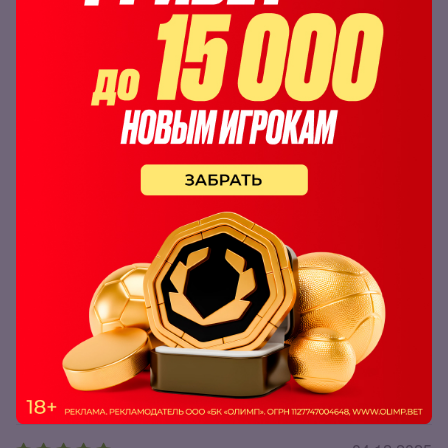
zoloto2017
06.12.2025
Жасулан Суюндыков
04.12.2025
Мақсат Сейілхан
04.12.2025
Айдар
04.12.2025
Sultan
04.12.2025
Мунал Набиев