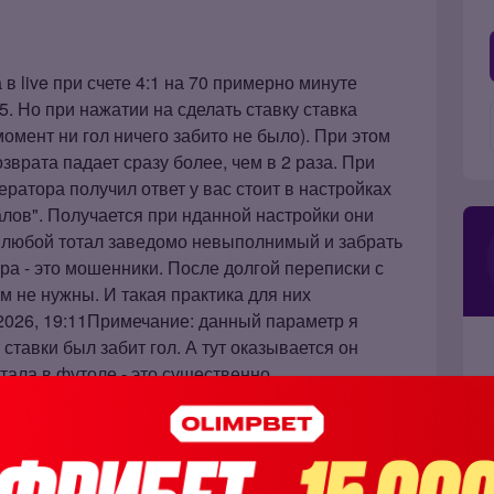
в live при счете 4:1 на 70 примерно минуте
5. Но при нажатии на сделать ставку ставка
 момент ни гол ничего забито не было). При этом
зврата падает сразу более, чем в 2 раза. При
ратора получил ответ у вас стоит в настройках
лов". Получается при нданной настройки они
а любой тотал заведомо невыполнимый и забрать
ра - это мошенники. После долгой переписки с
м не нужны. И такая практика для них
026, 19:11Примечание: данный параметр я
ставки был забит гол. А тут оказывается он
отала в футоле - это существенно.
ать больше? Посетите
страницу всех отзывов
лное представление о том, что думают другие