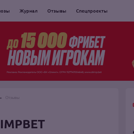
нозы
Журнал
Отзывы
Спецпроекты
Отзывы
LIMPBET