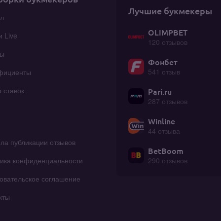
Лучшие букмекеры
л
OLIMPBET
и Live
120 отзывов
сы
Фонбет
541 отзыв
фициенты
 ставок
Pari.ru
287 отзывов
Winline
44 отзыва
ла публикации отзывов
BetBoom
ика конфиденциальности
290 отзывов
овательское соглашение
кты