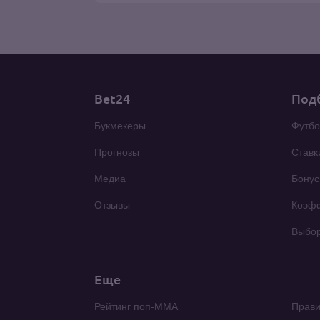
Bet24
Под
Букмекеры
Футбо
Прогнозы
Ставк
Медиа
Бону
Отзывы
Коэф
Выбор
Еще
Рейтинг поп-ММА
Прави