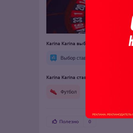
Karina Karina выбрал(-а) в БК Фонбет
Выбор ставок
Karina Karina ставит
Футбол
Полезно
0