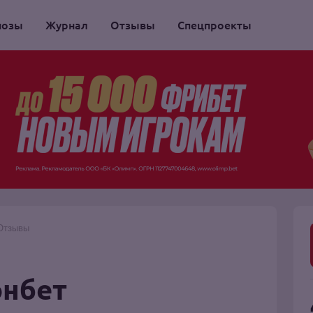
нозы
Журнал
Отзывы
Спецпроекты
Отзывы
онбет