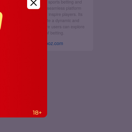
company that combines sports betting and
online gaming into one seamless platform
designed to engage and inspire players. Its
core mission is to create a dynamic and
secure environment where users can explore
a wide range of betting.
cazinooooz.com