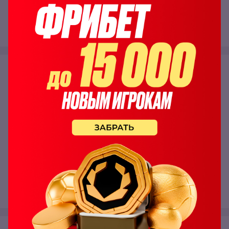
Калев
BetBoom
290 отзывов
4.59
Оценили 5 человек
Перейти на сайт
Обзор