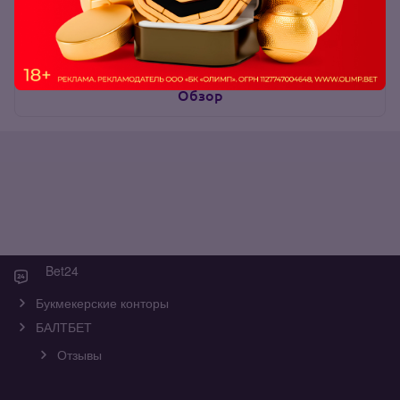
Перейти на сайт
Обзор
Bet24
Букмекерские конторы
БАЛТБЕТ
Отзывы