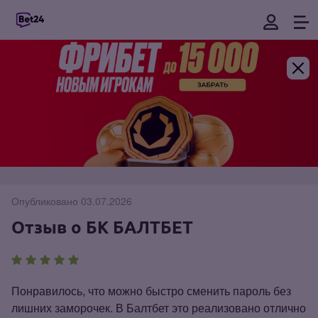
Опубликовано
03.07.2026
Отзыв о БК БАЛТБЕТ
Понравилось, что можно быстро сменить пароль без
лишних заморочек. В Балтбет это реализовано отлично