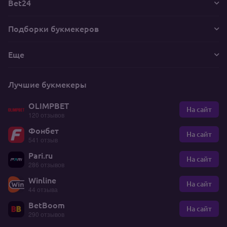
Bet24
Подборки букмекеров
Еще
Лучшие букмекеры
OLIMPBET
На сайт
120 отзывов
Фонбет
На сайт
541 отзыв
Pari.ru
На сайт
286 отзывов
Winline
На сайт
44 отзыва
BetBoom
На сайт
290 отзывов