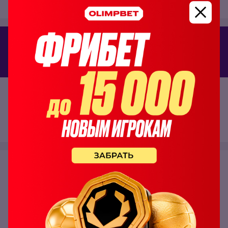
Аркадий
БАЛТБЕТ
387 отзывов
n/a
Оценили 0 человек