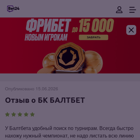
Опубликовано
15.06.2026
Отзыв о БК БАЛТБЕТ
У Балтбета удобный поиск по турнирам. Всегда быстро
нахожу нужный чемпионат, не надо листать всю линию