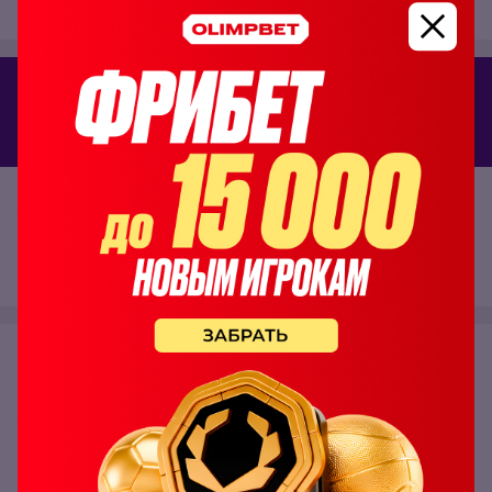
Михаил
БАЛТБЕТ
390 отзывов
n/a
Оценили 0 человек