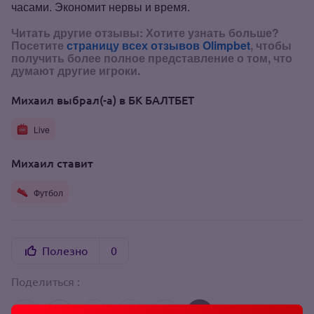
часами. Экономит нервы и время.
Читать другие отзывы: Хотите узнать больше?
Посетите
страницу всех отзывов Olimpbet
, чтобы
получить более полное представление о том, что
думают другие игроки.
Михаил выбрал(-а) в БК БАЛТБЕТ
Live
Михаил ставит
Футбол
Полезно
0
Поделиться :