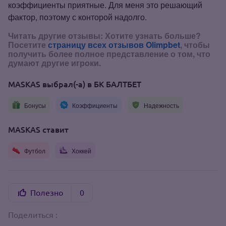
коэффициенты приятные. Для меня это решающий
фактор, поэтому с конторой надолго.
Читать другие отзывы: Хотите узнать больше?
Посетите
страницу всех отзывов Olimpbet
, чтобы
получить более полное представление о том, что
думают другие игроки.
MASKAS выбрал(-а) в БК БАЛТБЕТ
Бонусы
Коэффициенты
Надежность
MASKAS ставит
Футбол
Хоккей
Полезно
0
Поделиться :