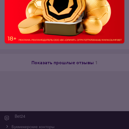
n/a
Оценили 0 человек
Перейти на сайт
Обзор
Показать прошлые отзывы
1
Bet24
Букмекерские конторы