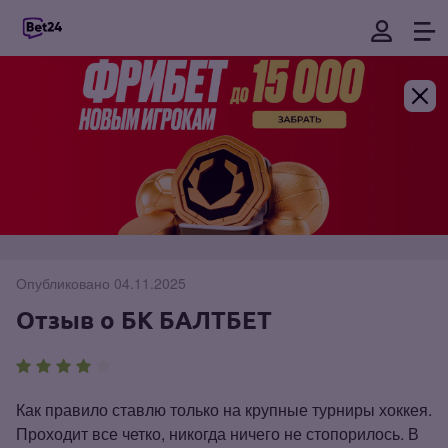
Опубликовано
04.11.2025
Отзыв о БК БАЛТБЕТ
Как правило ставлю только на крупные турниры хоккея.
Проходит все четко, никогда ничего не стопорилось. В