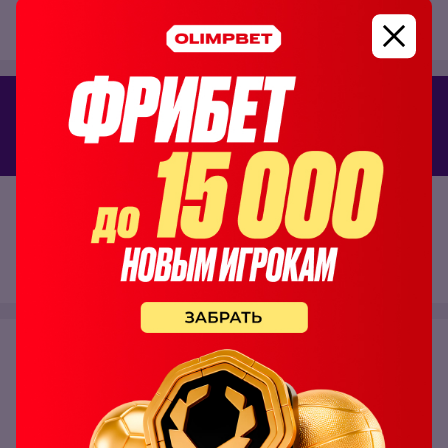
Grishka
БАЛТБЕТ
389 отзывов