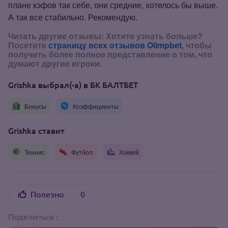
плане кэфов так себе, они средние, хотелось бы выше.
А так все стабильно. Рекомендую.
Читать другие отзывы: Хотите узнать больше?
Посетите
страницу всех отзывов Olimpbet
, чтобы
получить более полное представление о том, что
думают другие игроки.
Grishka выбрал(-а) в БК БАЛТБЕТ
Бонусы
Коэффициенты
Grishka ставит
Теннис
Футбол
Хоккей
Полезно
0
Поделиться :