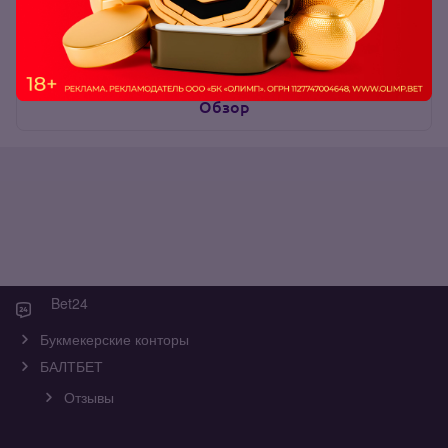
Перейти на сайт
Обзор
Bet24
Букмекерские конторы
БАЛТБЕТ
Отзывы