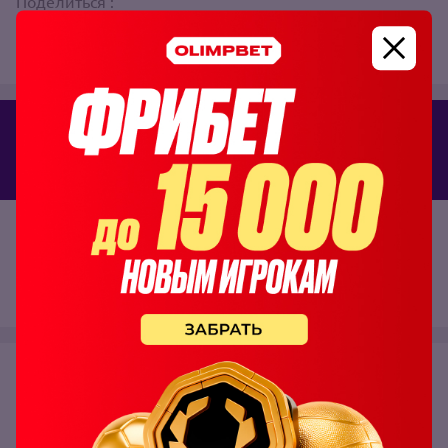
Поделиться :
DevidKoperfild
БАЛТБЕТ
387 отзывов