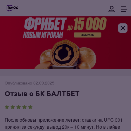
Опубликовано
02.09.2025
Отзыв о БК БАЛТБЕТ
После обновы приложение летает: ставки на UFC 301
принял за секунду, вывод 20к – 10 минут. Но в лайве