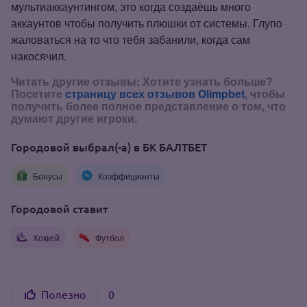
мультиаккаунтингом, это когда создаёшь много
аккаунтов чтобы получить плюшки от системы. Глупо
жаловаться на то что тебя забанили, когда сам
накосячил.
Читать другие отзывы: Хотите узнать больше?
Посетите
страницу всех отзывов Olimpbet
, чтобы
получить более полное представление о том, что
думают другие игроки.
Городовой выбрал(-а) в БК БАЛТБЕТ
Бонусы
Коэффициенты
Городовой ставит
Хоккей
Футбол
Полезно
0