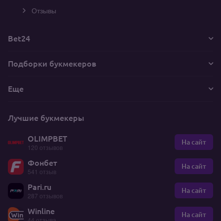
Отзывы
Bet24
Подборки букмекеров
Еще
Лучшие букмекеры
OLIMPBET
На сайт
120 отзывов
Фонбет
На сайт
541 отзыв
Pari.ru
На сайт
287 отзывов
Winline
На сайт
44 отзыва