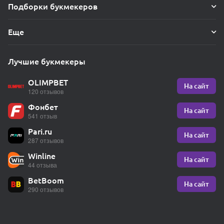
Подборки букмекеров
Еще
Лучшие букмекеры
OLIMPBET
На сайт
120 отзывов
Фонбет
На сайт
541 отзыв
Pari.ru
На сайт
287 отзывов
Winline
На сайт
44 отзыва
BetBoom
На сайт
290 отзывов