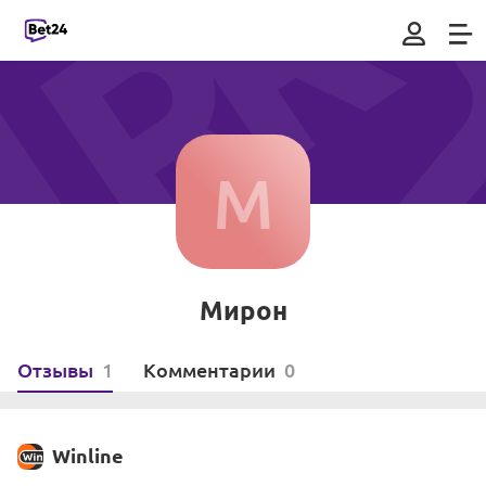
Мирон
Отзывы
1
Комментарии
0
Winline