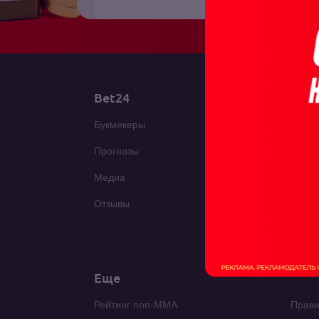
Bet24
Под
Букмекеры
Футбо
Прогнозы
Ставк
Медиа
Бону
Отзывы
Коэф
Выбор
Еще
Рейтинг поп-ММА
Прави