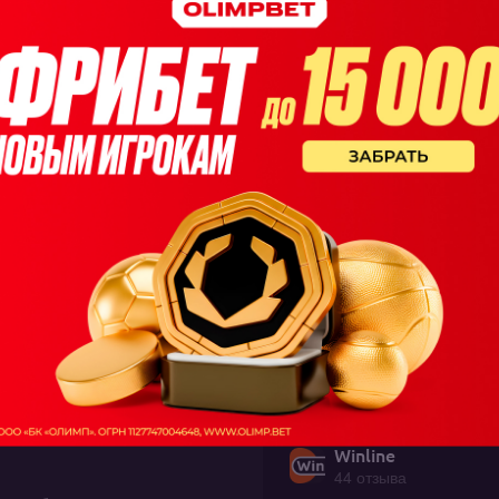
борки букмекеров
Лучшие букмекеры
л
OLIMPBET
и Live
120 отзывов
сы
Фонбет
541 отзыв
фициенты
 ставок
Pari.ru
287 отзывов
Winline
44 отзыва