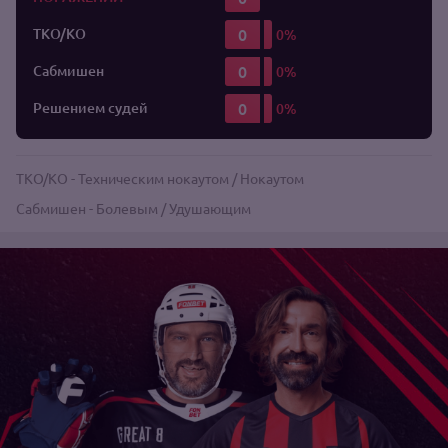
0
TKO/KO
0
Сабмишен
0
Решением судей
TKO/KO - Техническим нокаутом / Нокаутом
Сабмишен - Болевым / Удушающим