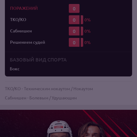
0
ПОРАЖЕНИЙ
0
TKO/KO
0
Сабмишен
0
Решением судей
БАЗОВЫЙ ВИД СПОРТА
Бокс
TKO/KO - Техническим нокаутом / Нокаутом
Сабмишен - Болевым / Удушающим