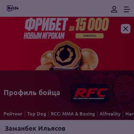
Профиль бойца
Рейтинг
Top Dog
RCC: MMA & Boxing
Alfreality
Har
Заманбек Ильясов