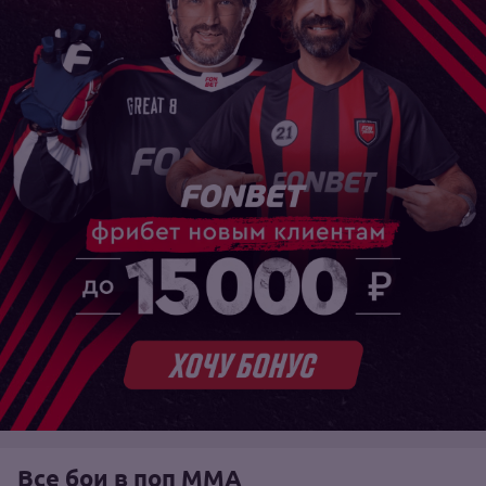
Все бои в поп ММА