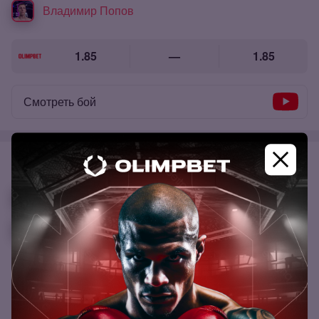
Владимир Попов
1.85
—
1.85
Смотреть бой
#1
26.04.25
Владимир Попов
Магомед «Левша» Паштаев
Коэффициенты отсутствуют
Смотреть бой