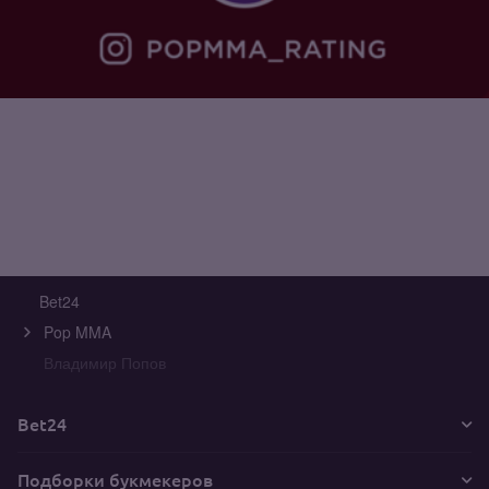
Bet24
Pop MMA
Владимир Попов
Bet24
Подборки букмекеров