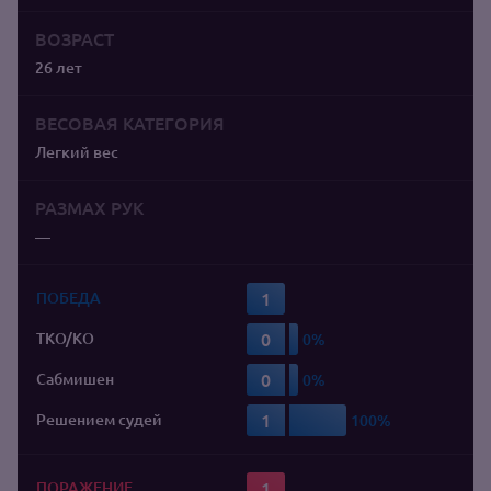
ВОЗРАСТ
26 лет
ВЕСОВАЯ КАТЕГОРИЯ
Легкий вес
РАЗМАХ РУК
—
1
ПОБЕДА
0
TKO/KO
0
Сабмишен
1
Решением судей
1
ПОРАЖЕНИЕ