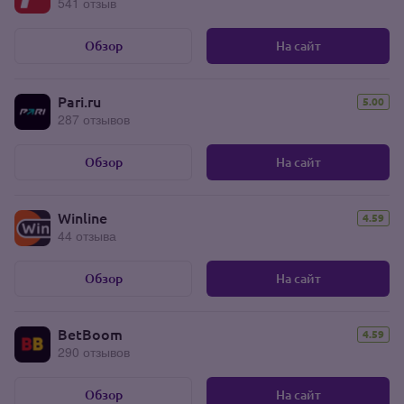
541 отзыв
Обзор
На сайт
Pari.ru
5.00
287 отзывов
Обзор
На сайт
Winline
4.59
44 отзыва
Обзор
На сайт
BetBoom
4.59
290 отзывов
Обзор
На сайт