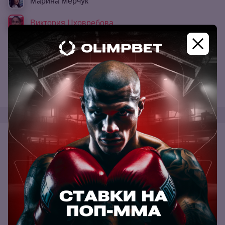
Марина Мерчук
Виктория Цховребова
2.42
25.00
1.55
Смотреть бой
Ставки на поп ММА