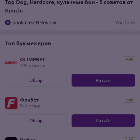
Top Dog, Hardcore, кулачные бои - 5 советов от
Kimchi
bookmakeRReview
YouTube
Топ букмекеров
OLIMPBET
4.86
120 отзывов
Обзор
На сайт
Фонбет
4.00
541 отзыв
Обзор
На сайт
Pari.ru
5.00