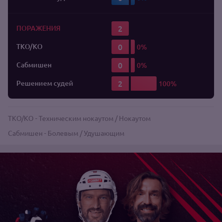
2
ПОРАЖЕНИЯ
0
TKO/KO
0
Сабмишен
2
Решением судей
TKO/KO - Техническим нокаутом / Нокаутом
Сабмишен - Болевым / Удушающим