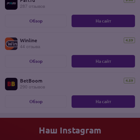
287 отзывов
Обзор
На сайт
Winline
4.59
44 отзыва
Обзор
На сайт
BetBoom
4.59
290 отзывов
Обзор
На сайт
Наш Instagram