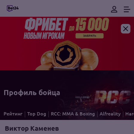
Профиль бойца
Рейтинг
Top Dog
RCC: MMA & Boxing
Alfreality
Har
Виктор Каменев