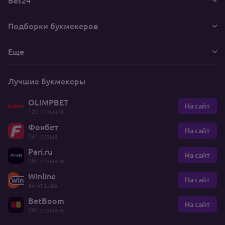
Bet24
Подборки букмекеров
Еще
Лучшие букмекеры
OLIMPBET
На сайт
120 отзывов
Фонбет
На сайт
541 отзыв
Pari.ru
На сайт
287 отзывов
Winline
На сайт
44 отзыва
BetBoom
На сайт
290 отзывов