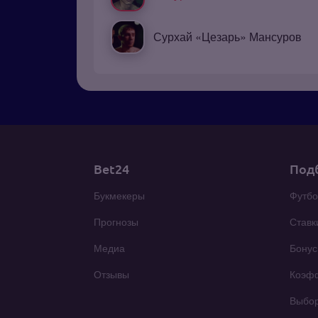
Сурхай «Цезарь» Мансуров
Bet24
Под
Букмекеры
Футбо
Прогнозы
Ставк
Медиа
Бону
Отзывы
Коэф
Выбор