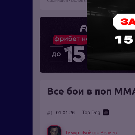
Сабмишен - Болевым / Удушающим
Все бои в поп ММ
#1
01.01.26
Top Dog
Тимур «Бойко» Велиев