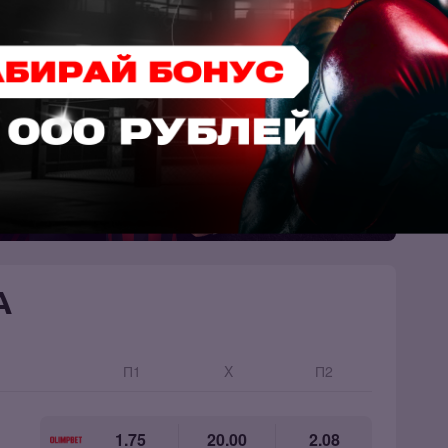
А
П1
X
П2
1.75
20.00
2.08