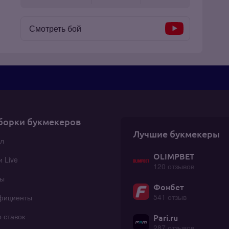
Смотреть бой
борки букмекеров
Лучшие букмекеры
л
OLIMPBET
и Live
120 отзывов
сы
Фонбет
541 отзыв
фициенты
 ставок
Pari.ru
287 отзывов