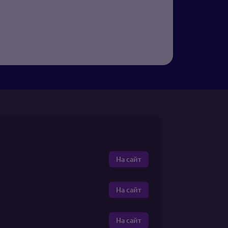
На сайт
На сайт
На сайт