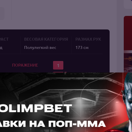
РАСТ
ВЕСОВАЯ КАТЕГОРИЯ
РАЗМАХ РУК
од
Полулегкий вес
173 см
1
ПОРАЖЕНИЕ
0
TKO/KO
0
Сабмишен
1
Решением судей