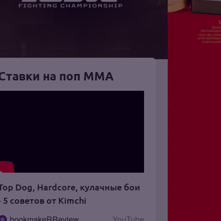
Ставки на поп ММА
Top Dog, Hardcore, кулачные бои
- 5 советов от Kimchi
bookmakeRReview
YouTube