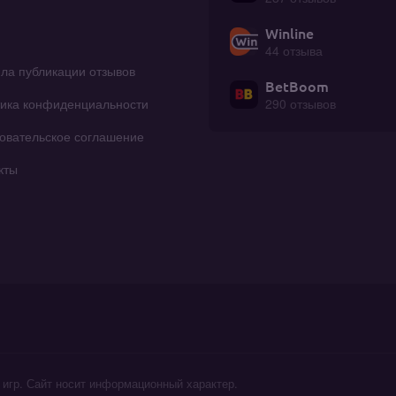
Winline
44 отзыва
ла публикации отзывов
BetBoom
ика конфиденциальности
290 отзывов
овательское соглашение
кты
м игр. Сайт носит информационный характер.