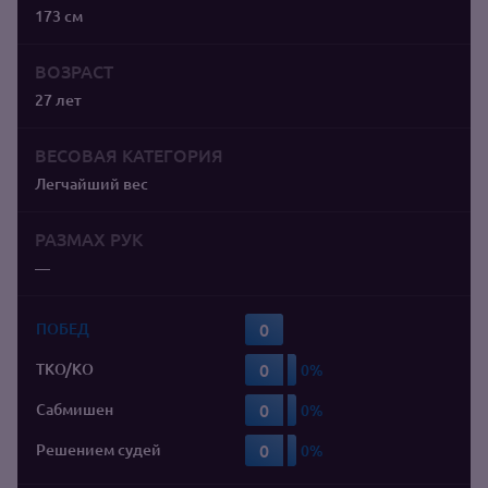
173 см
ВОЗРАСТ
27 лет
ВЕСОВАЯ КАТЕГОРИЯ
Легчайший вес
РАЗМАХ РУК
—
0
ПОБЕД
0
TKO/KO
0
Сабмишен
0
Решением судей