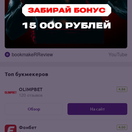
Top Dog, Hardcore, кулачные бои - 5 советов от
Kimchi
bookmakeRReview
YouTube
Топ букмекеров
OLIMPBET
4.86
120 отзывов
Обзор
На сайт
Фонбет
4.00