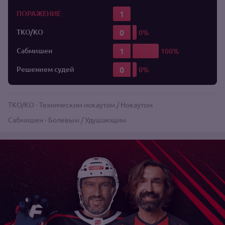
1
ПОРАЖЕНИЕ
0
TKO/KO
1
Сабмишен
0
Решением судей
TKO/KO - Техническим нокаутом / Нокаутом
Сабмишен - Болевым / Удушающим