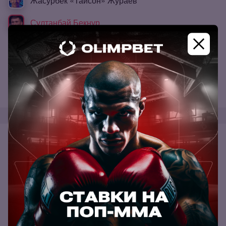
Жасурбек «Тайсон» Жураев
Султанбай Бекнур
Коэффициенты отсутствуют
Смотреть бой
Ставки на поп ММА