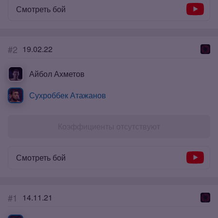
Смотреть бой
#2
19.02.22
Айбол Ахметов
Сухроббек Атажанов
Коэффициенты отсутствуют
Смотреть бой
#1
14.11.21