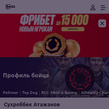
Профиль бойца
Рейтинг
Top Dog
RCC: MMA & Boxing
Alfreality
Har
Сухроббек Атажанов