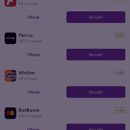
541 отзыв
Обзор
На сайт
Pari.ru
5.00
286 отзывов
Обзор
На сайт
Winline
4.59
44 отзыва
Обзор
На сайт
BetBoom
4.59
290 отзывов
Обзор
На сайт