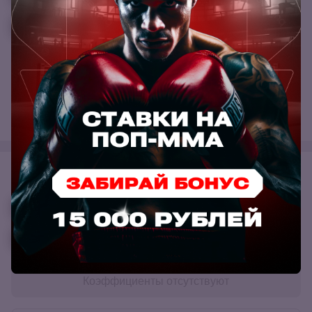
Сухроббек Атажанов
Коэффициенты отсутствуют
Смотреть бой
#3
21.01.23
Амирхон Атохонов
Сухроббек Атажанов
Коэффициенты отсутствуют