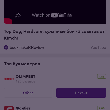
Top Dog, Hardcore, кулачные бои - 5 советов от
Kimchi
bookmakeRReview
YouTube
Топ букмекеров
OLIMPBET
4.86
120 отзывов
Обзор
На сайт
Фонбет
4.00