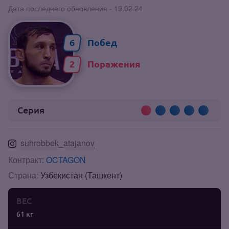
Дата последнего обновления - 19.02.24
6
2
Серия
suhrobbek_atajanov
Контракт:
OCTAGON
Страна:
Узбекистан (Ташкент)
ВЕС
61 кг