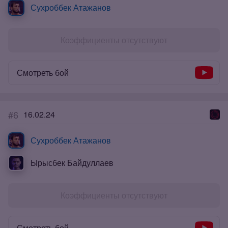
Сухроббек Атажанов
Коэффициенты отсутствуют
Смотреть бой
#6
16.02.24
Сухроббек Атажанов
Ырысбек Байдуллаев
Коэффициенты отсутствуют
Смотреть бой