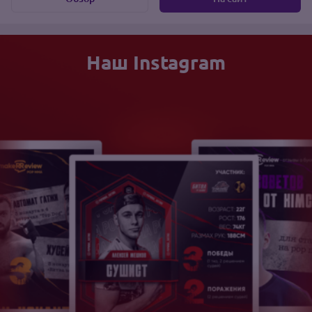
Наш Instagram