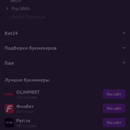
Bet24
Pop MMA
Сергей Григорьев
Bet24
Подборки букмекеров
Еще
Лучшие букмекеры
OLIMPBET
На сайт
120 отзывов
Фонбет
На сайт
541 отзыв
Pari.ru
На сайт
287 отзывов