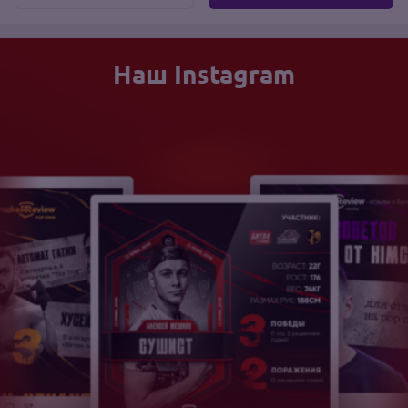
Наш Instagram