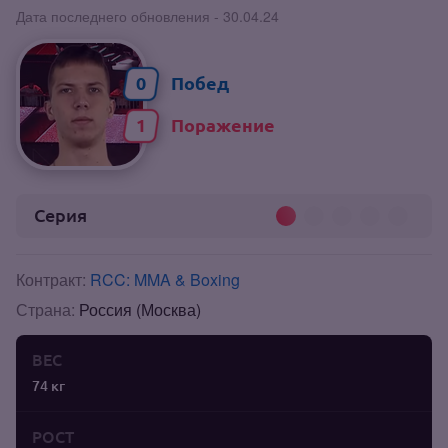
Дата последнего обновления - 30.04.24
0
1
Серия
Контракт:
RCC: MMA & Boxing
Страна:
Россия (Москва)
ВЕС
74 кг
РОСТ