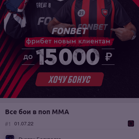
Все бои в поп ММА
#1
01.07.22