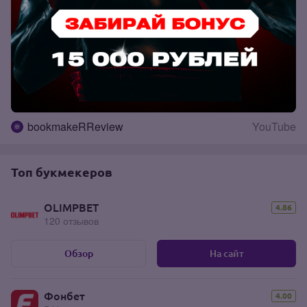
Top Dog, Hardcore, кулачные бои - 5 советов от
Kimchi
bookmakeRReview
YouTube
Топ букмекеров
OLIMPBET
4.86
120 отзывов
Обзор
На сайт
Фонбет
4.00