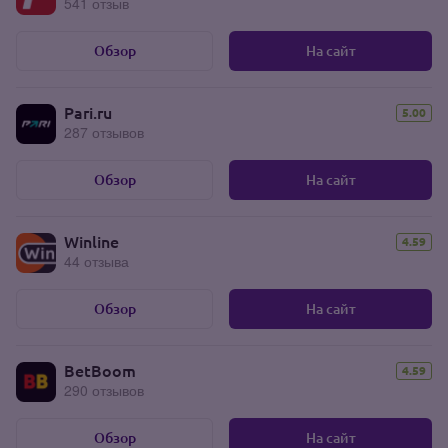
541 отзыв
Обзор
На сайт
Pari.ru
5.00
287 отзывов
Обзор
На сайт
Winline
4.59
44 отзыва
Обзор
На сайт
BetBoom
4.59
290 отзывов
Обзор
На сайт