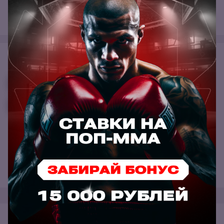
Смотреть бой
#1
15.04.25
Руслан Кастрыкин
Владислав «Беркут» Королёв
Коэффициенты отсутствуют
Смотреть бой
Ставки на поп ММА