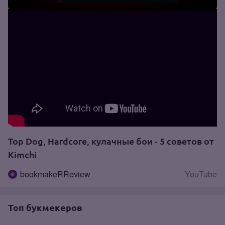
Top Dog, Hardcore, кулачные бои - 5 советов от
Kimchi
bookmakeRReview
YouTube
Топ букмекеров