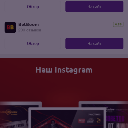
Обзор
На сайт
BetBoom
4.59
290 отзывов
Обзор
На сайт
Наш Instagram