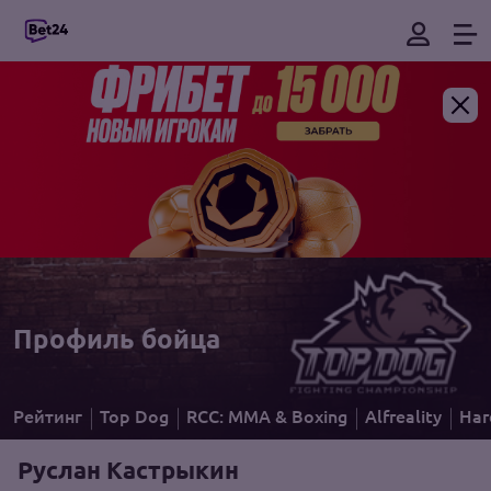
Профиль бойца
Рейтинг
Top Dog
RCC: MMA & Boxing
Alfreality
Har
Руслан Кастрыкин