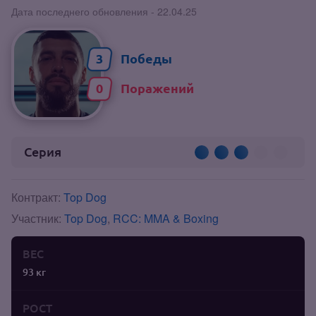
Дата последнего обновления - 22.04.25
3
0
Серия
Контракт:
Top Dog
Участник:
Top Dog
,
RCC: MMA & Boxing
ВЕС
93 кг
РОСТ