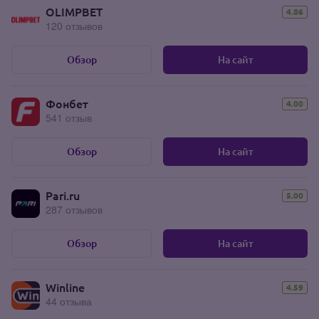
OLIMPBET
4.86
120 отзывов
Обзор
На сайт
Фонбет
4.00
541 отзыв
Обзор
На сайт
Pari.ru
5.00
287 отзывов
Обзор
На сайт
Winline
4.59
44 отзыва