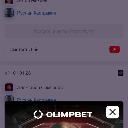
Антон Михеев
Руслан Кастрыкин
Коэффициенты отсутствуют
Смотреть бой
#2
01.01.26
Александр Самсонов
Руслан Кастрыкин
1.63
20.00
2.40