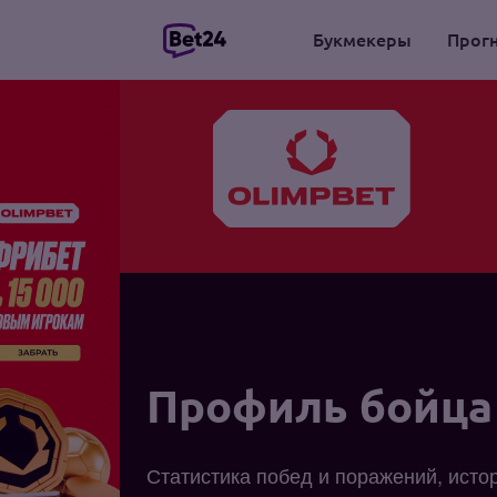
Букмекеры
Прог
Профиль бойца
Статистика побед и поражений, исто