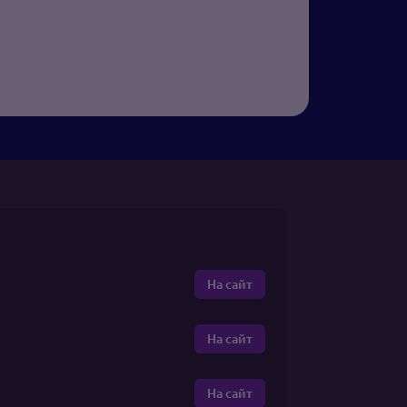
На сайт
На сайт
На сайт