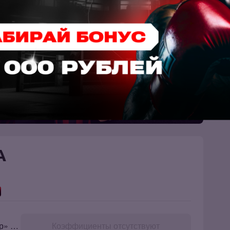
А
Александр «Уральский Гангстер» Грозин
Коэффициенты отсутствуют