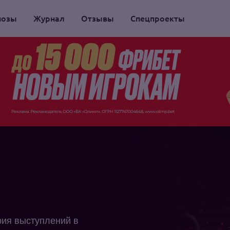
нозы
Журнал
Отзывы
Спецпроекты
рия выступлений в