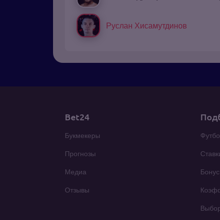
Руслан Хисамутдинов
Bet24
Под
Букмекеры
Футбо
Прогнозы
Ставк
Медиа
Бону
Отзывы
Коэф
Выбор