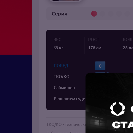
Серия
ВЕС
РОСТ
ВОЗ
69 кг
178 см
28 л
0
ПОБЕД
0
TKO/KO
0
Сабмишен
0
Решением судей
TKO/KO - Техническим нокаутом / Нокаутом