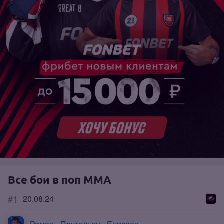
Все бои в поп ММА
#1
20.08.24