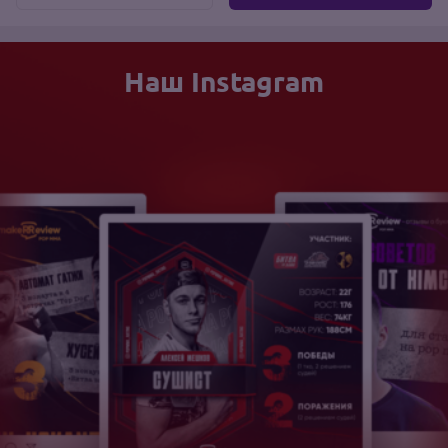
Наш Instagram