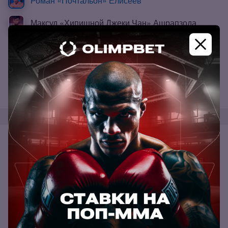
Роман «Почтальон» Елисеев
Максуд «Хипишной Джеки Чан» Ашрапзода
Коэффициенты отсутствуют
Смотреть бой
Ставки на поп ММА