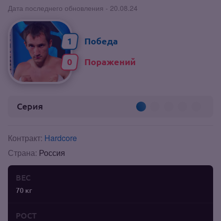
Дата последнего обновления - 20.08.24
1
0
Серия
Контракт:
Hardcore
Страна:
Россия
ВЕС
70 кг
РОСТ