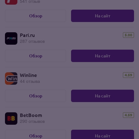
541 отзыв
Обзор
На сайт
Pari.ru
5.00
287 отзывов
Обзор
На сайт
Winline
4.59
44 отзыва
Обзор
На сайт
BetBoom
4.59
290 отзывов
Обзор
На сайт