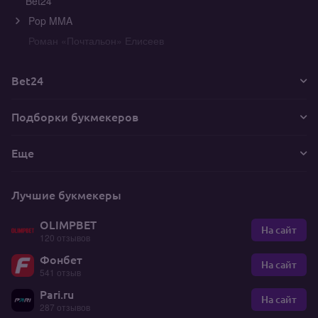
Bet24
Pop MMA
Роман «Почтальон» Елисеев
Bet24
Подборки букмекеров
Еще
Лучшие букмекеры
OLIMPBET
На сайт
120 отзывов
Фонбет
На сайт
541 отзыв
Pari.ru
На сайт
287 отзывов