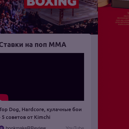
Ставки на поп ММА
Top Dog, Hardcore, кулачные бои
- 5 советов от Kimchi
bookmakeRReview
YouTube