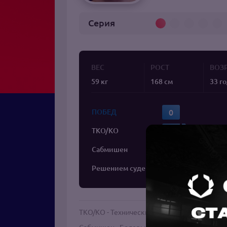
Серия
ВЕС
РОСТ
ВОЗ
59 кг
168 см
33 г
0
ПОБЕД
0
TKO/KO
0
Сабмишен
0
Решением судей
TKO/KO - Техническим нокаутом / Нокаутом