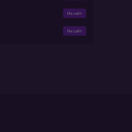
На сайт
На сайт