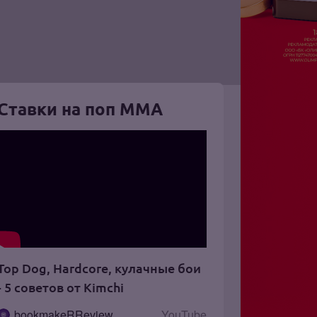
Ставки на поп ММА
Top Dog, Hardcore, кулачные бои
- 5 советов от Kimchi
bookmakeRReview
YouTube