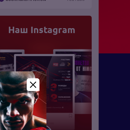
Наш Instagram