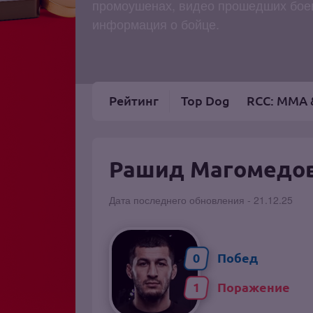
промоушенах, видео прошедших боев
информация о бойце.
Рейтинг
Top Dog
RCC: MMA 
Рашид Магомедо
Дата последнего обновления - 21.12.25
0
1