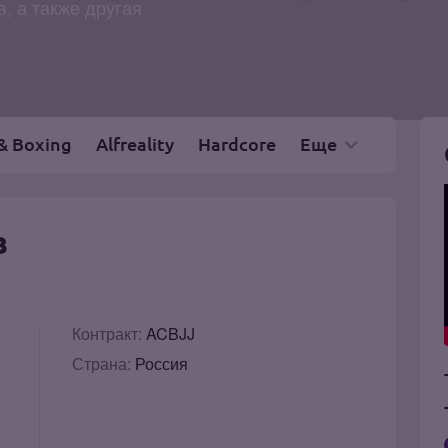
, а также другая
& Boxing
Alfreality
Hardcore
Еще
в
Контракт:
ACBJJ
Страна:
Россия