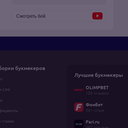
Смотреть бой
борки букмекеров
Лучшие букмекеры
л
OLIMPBET
и Live
120 отзывов
сы
Фонбет
541 отзыв
фициенты
 ставок
Pari.ru
287 отзывов