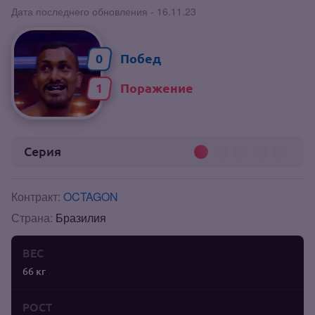
Дата последнего обновления - 16.11.23
0
1
Серия
Контракт:
OCTAGON
Страна:
Бразилия
ВЕС
66 кг
РОСТ