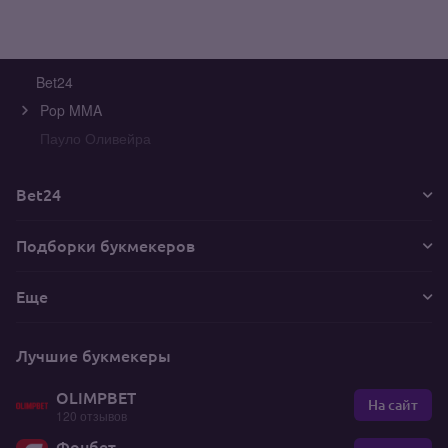
Bet24
Pop MMA
Пауло Оливейра
Bet24
Подборки букмекеров
Еще
Лучшие букмекеры
OLIMPBET
На сайт
120 отзывов
Фонбет