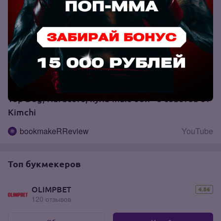
Top Dog, Hardcore, кулачные бои - 5 советов от
Kimchi
bookmakeRReview
YouTube
Топ букмекеров
OLIMPBET
4.86
120 отзывов