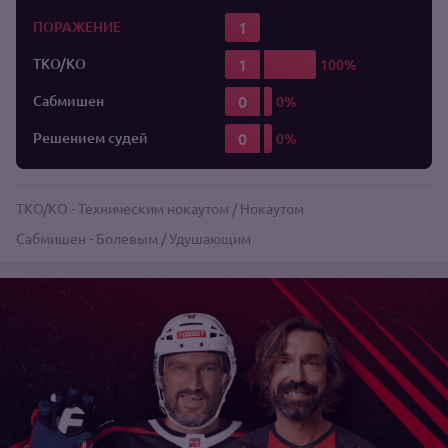
1
ПОРАЖЕНИЕ
1
TKO/KO
0
Сабмишен
0
Решением судей
TKO/KO - Техническим нокаутом / Нокаутом
Сабмишен - Болевым / Удушающим